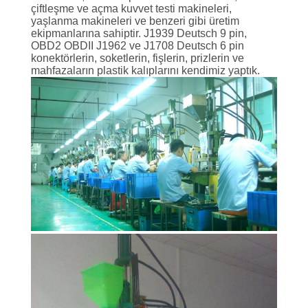
KONTROL
çiftleşme ve açma kuvvet testi makineleri,
yaşlanma makineleri ve benzeri gibi üretim
ekipmanlarına sahiptir.
J1939 Deutsch 9 pin,
BIZIMLE
OBD2 OBDII J1962 ve J1708 Deutsch 6 pin
konektörlerin, soketlerin, fişlerin, prizlerin ve
ILETIŞIME
mahfazaların plastik kalıplarını kendimiz yaptık.
GEÇIN
BIR
TEKLIF
ISTEĞI