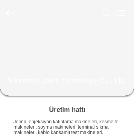
Copyright
©
2018
-
2025
j1939cable.com.
All
Rights
EV
Reserved.
Developed
by
ECER
ÜRÜN:%
S
HAKKIMIZDA
Shenzhen Jelinn Technology Co., Ltd.
FABRIKA
TURU
Üretim hattı
Jelinn, enjeksiyon kalıplama makineleri, kesme tel
KALITE
makineleri, soyma makineleri, terminal sıkma
makineleri, kablo kapsamlı test makineleri,