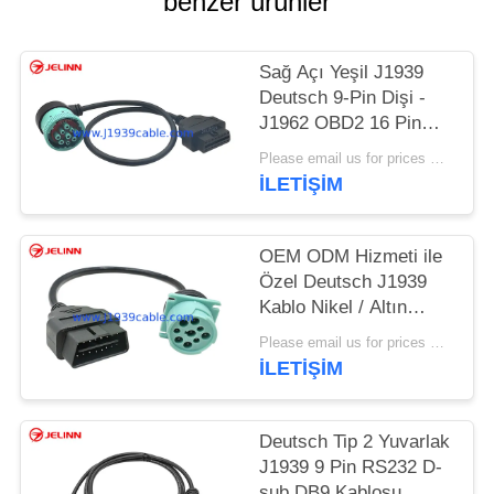
benzer ürünler
Sağ Açı Yeşil J1939
Deutsch 9-Pin Dişi -
J1962 OBD2 16 Pin
Dişi Kablo
Please email us for prices MOQ:100'lü
İLETİŞİM
OEM ODM Hizmeti ile
Özel Deutsch J1939
Kablo Nikel / Altın
Kaplama
Please email us for prices MOQ:100'lü
İLETİŞİM
Deutsch Tip 2 Yuvarlak
J1939 9 Pin RS232 D-
sub DB9 Kablosu