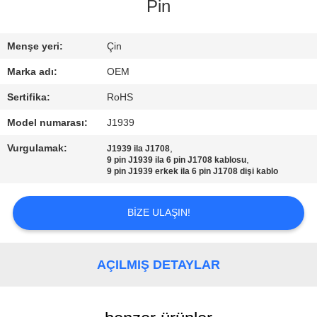
KONTROL
Pin
BIZIMLE
Menşe yeri:
Çin
ILETIŞIME
Marka adı:
OEM
GEÇIN
Sertifika:
RoHS
Model numarası:
J1939
BIR
Vurgulamak:
,
J1939 ila J1708
TEKLIF
,
9 pin J1939 ila 6 pin J1708 kablosu
9 pin J1939 erkek ila 6 pin J1708 dişi kablo
ISTEĞI
BIZE ULAŞIN!
AÇILMIŞ DETAYLAR