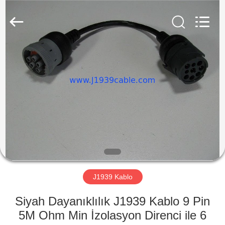
Tedarikçi.
Copyright
©
2018
-
2025
j1939cable.com.
All
EV
Rights
Reserved.
Developed
by
ECER
ÜRÜN:%
S
HAKKIMIZDA
FABRIKA
TURU
J1939 Kablo
Siyah Dayanıklılık J1939 Kablo 9 Pin
KALITE
5M Ohm Min İzolasyon Direnci ile 6