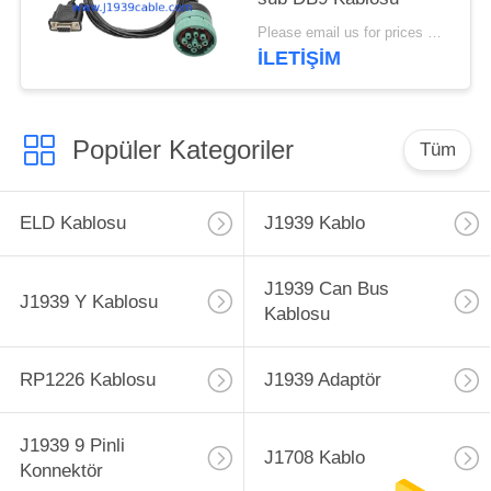
Please email us for prices MOQ:100 PCS
İLETİŞİM
Popüler Kategoriler
Tüm
ELD Kablosu
J1939 Kablo
J1939 Can Bus
J1939 Y Kablosu
Kablosu
RP1226 Kablosu
J1939 Adaptör
J1939 9 Pinli
J1708 Kablo
Konnektör