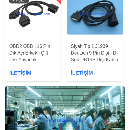
KONTROL
BIZIMLE
ILETIŞIME
GEÇIN
OBD2 OBDII 16 Pin
Siyah Tip 1 J1939
Dik Açı Erkek - Çift
Deutsch 9 Pin Dişi - D-
BIR
Dişi Yuvarlak
Sub DB15P Dişi Kablo
TEKLIF
Bölünmüş Y Kablosu
İLETIŞIM
İLETIŞIM
ISTEĞI
SITE
HARITASI
PRIVACY