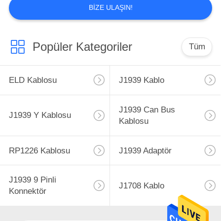
kapsamlı test makineleriJ1939 Deutsch 9
BIZE ULAŞIN!
pininin plastik kalıplarını yaptık.OBD2 ...
Popüler Kategoriler
Tüm
ELD Kablosu
J1939 Kablo
J1939 Can Bus
J1939 Y Kablosu
Kablosu
RP1226 Kablosu
J1939 Adaptör
J1939 9 Pinli
J1708 Kablo
Konnektör