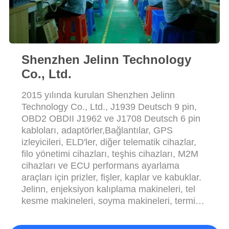
POLICY
Shenzhen Jelinn Technology
Co., Ltd.
2015 yılında kurulan Shenzhen Jelinn
Technology Co., Ltd., J1939 Deutsch 9 pin,
OBD2 OBDII J1962 ve J1708 Deutsch 6 pin
kabloları, adaptörler,Bağlantılar, GPS
izleyicileri, ELD'ler, diğer telematik cihazlar,
filo yönetimi cihazları, teşhis cihazları, M2M
cihazları ve ECU performans ayarlama
araçları için prizler, fişler, kaplar ve kabuklar.
Jelinn, enjeksiyon kalıplama makineleri, tel
kesme makineleri, soyma makineleri, terminal
kırpma makineleri gibi geliştirme, üretim ve
test için tam bir ekipmana sahiptir.Kablo