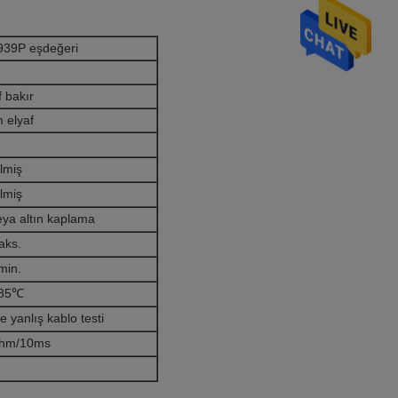
939P eşdeğeri
 bakır
 elyaf
ilmiş
ilmiş
eya altın kaplama
aks.
min.
+85℃
 yanlış kablo testi
hm/10ms