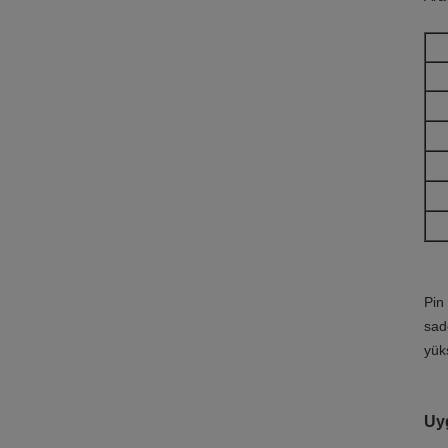
Pin 
sad
yük
Uy