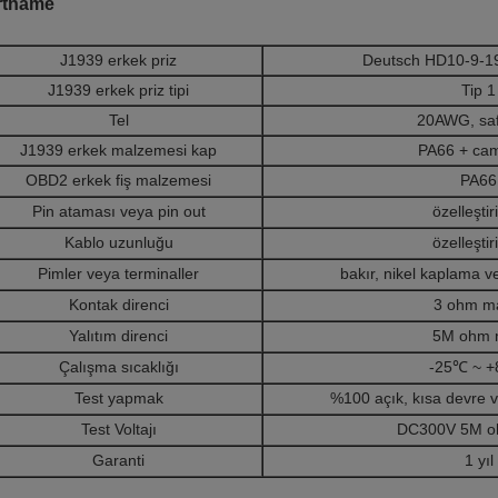
rtname
J1939 erkek priz
Deutsch HD10-9-1
J1939 erkek priz tipi
Tip 1
Tel
20AWG, saf
J1939 erkek malzemesi
kap
PA66 + cam
OBD2 erkek fiş malzemesi
PA66
Pin ataması veya pin out
özelleştir
Kablo uzunluğu
özelleştir
Pimler veya terminaller
bakır, nikel kaplama v
Kontak direnci
3 ohm m
Yalıtım direnci
5M ohm 
Çalışma sıcaklığı
-25℃ ~ 
Test yapmak
%100 açık, kısa devre ve
Test Voltajı
DC300V 5M o
Garanti
1 yıl