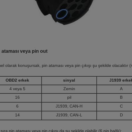
 ataması veya pin out
el olarak konuşursak, pin ataması veya pin çıkışı şu şekilde olacaktır (4
OBD2 erkek
sinyal
J1939 erke
4 veya 5
Zemin
A
16
pil
B
6
J1939, CAN-H
C
14
J1939, CAN-L
D
sıra,
pin ataması veya pin çıkışı da şu şekilde olabilir (6 pin
bağlı):