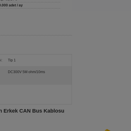
0.000 adet / ay
i:
Tip 1
DC300V 5M ohm/10ms
Pin Erkek CAN Bus Kablosu