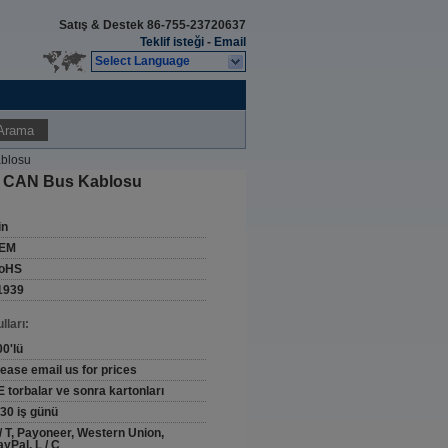
Satış & Destek
86-755-23720637
Teklif isteği
-
Email
Select Language
Arama
ablosu
ek CAN Bus Kablosu
in
EM
oHS
1939
ları:
00'lü
lease email us for prices
E torbalar ve sonra kartonları
-30 iş günü
 / T, Payoneer, Western Union,
yPal, L / C