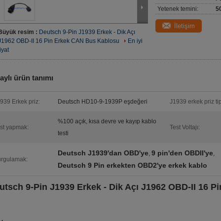
Yetenek temini:
5
İletişim
Büyük resim :
Deutsch 9-Pin J1939 Erkek - Dik Açı
J1962 OBD-II 16 Pin Erkek CAN Bus Kablosu
En iyi
fiyat
aylı ürün tanımı
939 Erkek priz:
Deutsch HD10-9-1939P eşdeğeri
J1939 erkek priz tip
%100 açık, kısa devre ve kayıp kablo
st yapmak:
Test Voltajı:
testi
Deutsch J1939'dan OBD'ye
9 pin'den OBDII'ye
,
,
rgulamak:
Deutsch 9 Pin erkekten OBD2'ye erkek kablo
utsch 9-Pin J1939 Erkek - Dik Açı J1962 OBD-II 16 