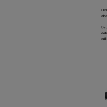
OBD
olab
Deut
dah
edil