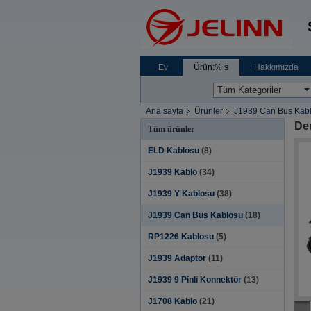
Ev
Ürün:% s
Hakkımızda
Ana sayfa
Ürünler
J1939 Can Bus Kab
Deu
Tüm ürünler
ELD Kablosu
(8)
J1939 Kablo
(34)
J1939 Y Kablosu
(38)
J1939 Can Bus Kablosu
(18)
RP1226 Kablosu
(5)
J1939 Adaptör
(11)
J1939 9 Pinli Konnektör
(13)
J1708 Kablo
(21)