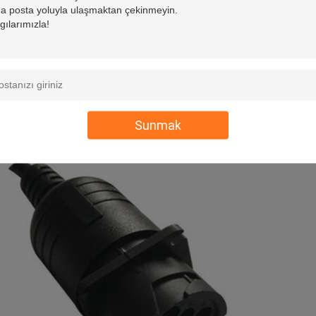
ı kalıplanmış değil
Alman 9 Pin
erkek konektör Tip 1'dir, bu nedenle Pin F'nin çapı daha bü
ler, Tip 1 J1939 erkek fişlere takılabilir.
Sunmak