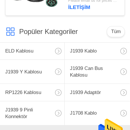
Please email us for prices MOQ:100 PCS
İLETİŞİM
Popüler Kategoriler
Tüm
ELD Kablosu
J1939 Kablo
J1939 Can Bus
J1939 Y Kablosu
Kablosu
RP1226 Kablosu
J1939 Adaptör
J1939 9 Pinli
J1708 Kablo
Konnektör