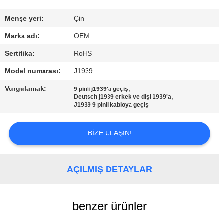
KONTROL
Menşe yeri:
Çin
BIZIMLE
Marka adı:
OEM
ILETIŞIME
Sertifika:
RoHS
GEÇIN
Model numarası:
J1939
Vurgulamak:
,
9 pinli j1939'a geçiş
BIR
,
Deutsch j1939 erkek ve dişi 1939'a
J1939 9 pinli kabloya geçiş
TEKLIF
ISTEĞI
BIZE ULAŞIN!
AÇILMIŞ DETAYLAR
benzer ürünler