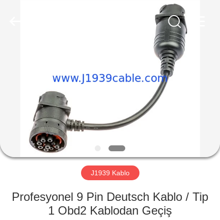
Tedarikçi.
Copyright
©
2018
-
2025
j1939cable.com.
All
EV
Rights
Reserved.
Developed
by
ECER
ÜRÜN:%
S
HAKKIMIZDA
FABRIKA
TURU
J1939 Kablo
Profesyonel 9 Pin Deutsch Kablo / Tip
KALITE
1 Obd2 Kablodan Geçiş