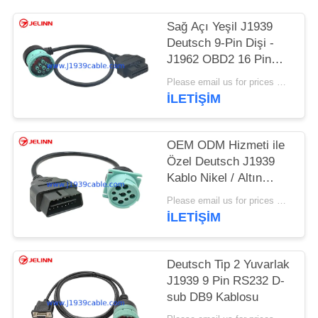
Sağ Açı Yeşil J1939
Deutsch 9-Pin Dişi -
J1962 OBD2 16 Pin
Dişi Kablo
Please email us for prices MOQ:100'lü
İLETİŞİM
OEM ODM Hizmeti ile
Özel Deutsch J1939
Kablo Nikel / Altın
Kaplama
Please email us for prices MOQ:100'lü
İLETİŞİM
Deutsch Tip 2 Yuvarlak
J1939 9 Pin RS232 D-
sub DB9 Kablosu