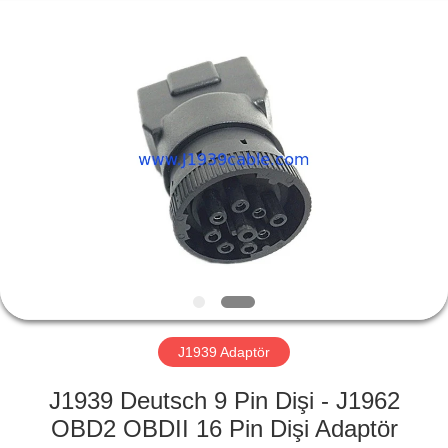
Technology
Co.,
Ltd..
All
Rights
Reserved.
Developed
by
EV
ECER
ÜRÜN:%
S
HAKKIMIZDA
FABRIKA
TURU
J1939 Adaptör
J1939 Deutsch 9 Pin Dişi - J1962
KALITE
OBD2 OBDII 16 Pin Dişi Adaptör