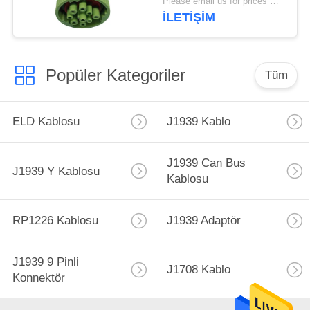
Please email us for prices MOQ:100'lü
İLETIŞIM
Popüler Kategoriler
Tüm
ELD Kablosu
J1939 Kablo
J1939 Can Bus
J1939 Y Kablosu
Kablosu
RP1226 Kablosu
J1939 Adaptör
J1939 9 Pinli
J1708 Kablo
Konnektör