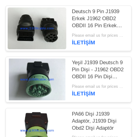
POLICY
Deutsch 9 Pin J1939
Erkek J1962 OBD2
OBDII 16 Pin Erkek
Adaptörü
Please email us for prices MOQ:100'lü
İLETIŞIM
Yeşil J1939 Deutsch 9
Pin Dişi - J1962 OBD2
OBDII 16 Pin Dişi
Adaptör
Please email us for prices MOQ:100'lü
İLETIŞIM
PA66 Dişi J1939
Adaptör, J1939 Dişi
Obd2 Dişi Adaptör