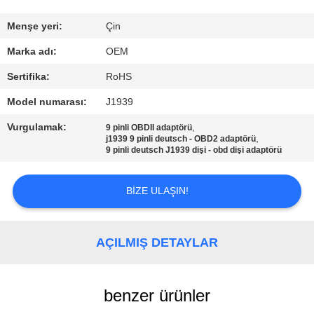
KONTROL
Menşe yeri:
Çin
BIZIMLE
Marka adı:
OEM
ILETIŞIME
Sertifika:
RoHS
GEÇIN
Model numarası:
J1939
Vurgulamak:
,
9 pinli OBDII adaptörü
BIR
,
j1939 9 pinli deutsch - OBD2 adaptörü
9 pinli deutsch J1939 dişi - obd dişi adaptörü
TEKLIF
ISTEĞI
BIZE ULAŞIN!
SITE
AÇILMIŞ DETAYLAR
HARITASI
benzer ürünler
PRIVACY