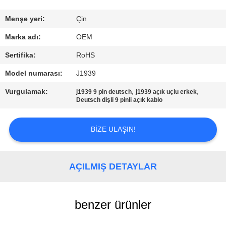
KONTROL
Menşe yeri:
Çin
BIZIMLE
Marka adı:
OEM
ILETIŞIME
Sertifika:
RoHS
GEÇIN
Model numarası:
J1939
Vurgulamak:
,
,
j1939 9 pin deutsch
j1939 açık uçlu erkek
BIR
Deutsch dişli 9 pinli açık kablo
TEKLIF
BIZE ULAŞIN!
ISTEĞI
SITE
AÇILMIŞ DETAYLAR
HARITASI
benzer ürünler
PRIVACY