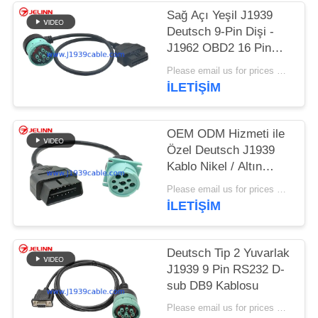
POLICY
Sağ Açı Yeşil J1939
Deutsch 9-Pin Dişi -
J1962 OBD2 16 Pin
Dişi Kablo
Please email us for prices MOQ:100'lü
İLETIŞIM
OEM ODM Hizmeti ile
Özel Deutsch J1939
Kablo Nikel / Altın
Kaplama
Please email us for prices MOQ:100'lü
İLETIŞIM
Deutsch Tip 2 Yuvarlak
J1939 9 Pin RS232 D-
sub DB9 Kablosu
Please email us for prices MOQ:100 PCS