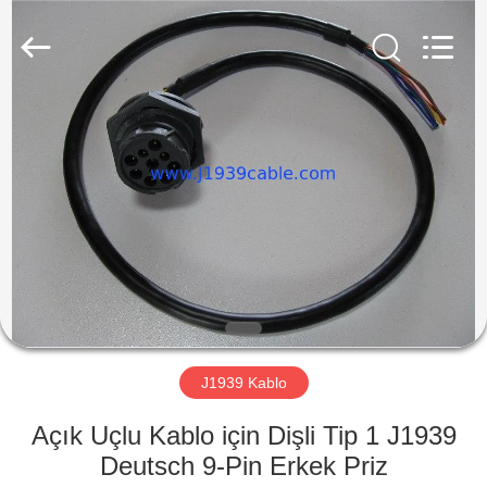
Co.,
Ltd..
All
Rights
Reserved.
Developed
by
ECER
EV
ÜRÜN:%
S
HAKKIMIZDA
FABRIKA
TURU
J1939 Kablo
Açık Uçlu Kablo için Dişli Tip 1 J1939
KALITE
Deutsch 9-Pin Erkek Priz